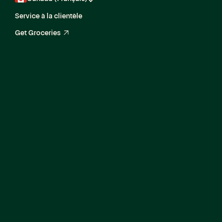
Service à la clientèle
Get Groceries
arrow_up_right
L’équipe Personnel d’Instacart vise à attirer et à
responsabiliser des talents exceptionnels pour
constituer une équipe gagnante. Nous appuyons
chaque étape du parcours des employés, en créant un
environnement collaboratif et inclusif dans lequel ils
peuvent s’épanouir, avoir une incidence et donner le
meilleur d’eux-mêmes.