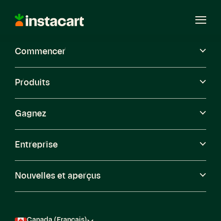
Instacart
Ouvri
le
menu
Commencer
Carrières
Produits
Gagnez
Personnel et
Entreprise
milieu de travail
Nouvelles et aperçus
Voir les postes à pourvoir
Canada (Français)