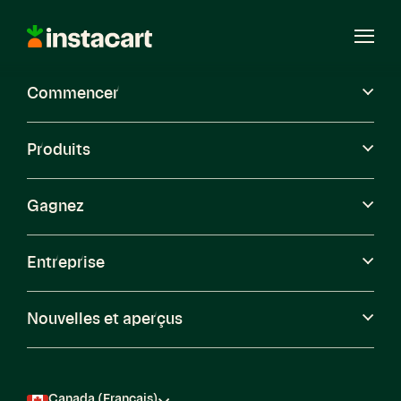
Instacart
Ouvri
le
menu
Commencer
Carrières
Produits
Gagnez
Entreprise
Caper
Nouvelles et aperçus
Voir les postes à pourvoir
Canada (Français)