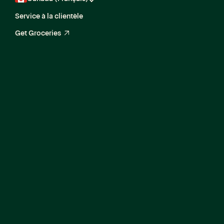
Service à la clientèle
Get Groceries
arrow_up_right
Le Caper Cart est notre panier intelligent alimenté par
l’IA, conçu pour créer une expérience d’achat
d’épicerie magique au moyen d’un écran numérique
interactif sur le panier, tout en rationalisant le