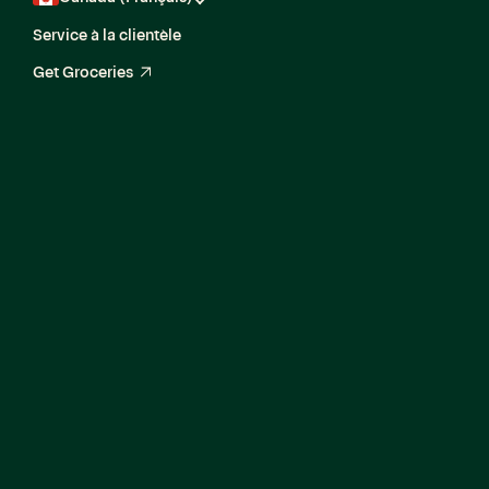
Service à la clientèle
Get Groceries
arrow_up_right
Corporate Finance
Manager, G&A