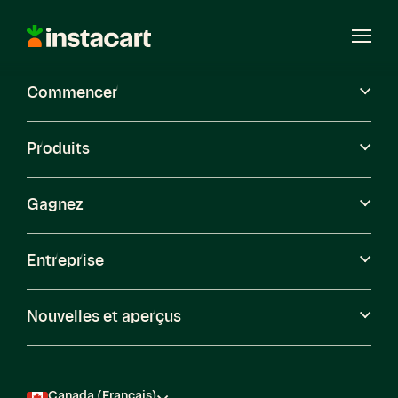
Instacart
Ouvri
le
menu
Commencer
Carrières
Produits
Gagnez
Entreprise
Nouvelles et aperçus
Canada (Français)