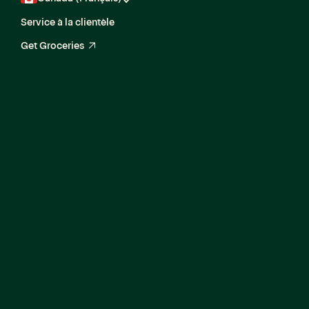
Service à la clientèle
Get Groceries
arrow_up_right
Implementation
Specialist - Caper
(Contractor)