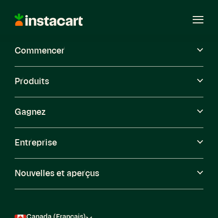
Instacart
Ouvri
le
menu
Commencer
Carrières
Produits
Gagnez
Entreprise
Nouvelles et aperçus
Canada (Français)