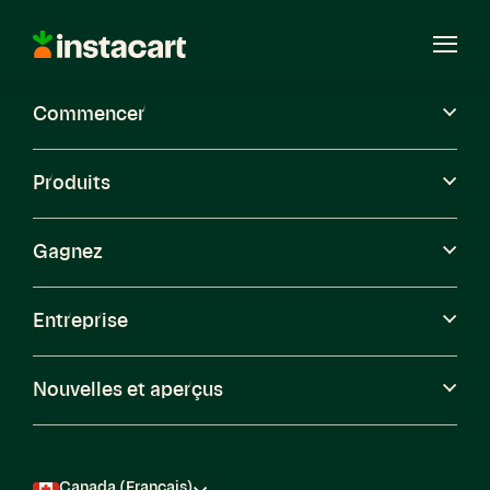
Instacart
Ouvri
le
menu
Commencer
Carrières
Produits
Gagnez
Entreprise
Nouvelles et aperçus
Canada (Français)