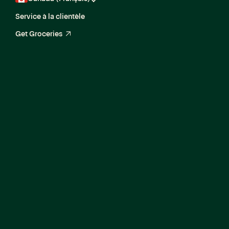
Service à la clientèle
Get Groceries
arrow_up_right
Media Analytics
Manager,
Measurement &
Attribution