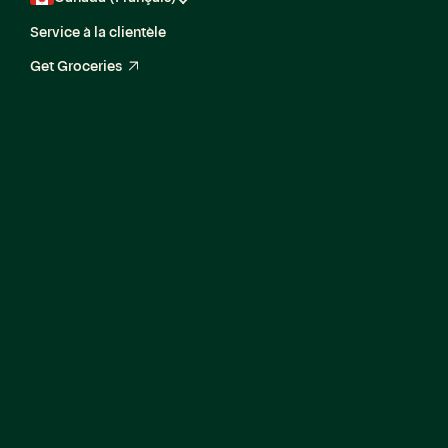
Service à la clientèle
Get Groceries
arrow_up_right
Senior Engineering
Manager, Enterprise
Foundations