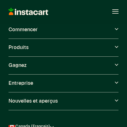
Instacart
Ouvri
le
menu
Commencer
Carrières
Produits
Gagnez
Entreprise
Nouvelles et aperçus
Canada (Français)