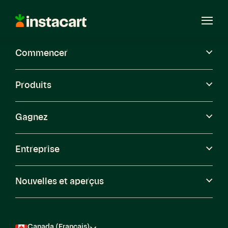
Instacart
Ouvri
le
menu
Commencer
Carrières
Produits
Gagnez
Entreprise
Nouvelles et aperçus
Canada (Français)