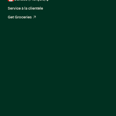
Service à la clientèle
Get Groceries
arrow_up_right
Senior Software
Engineer, Ads