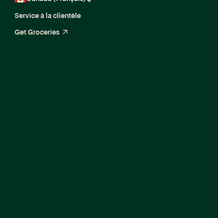
Service à la clientèle
Get Groceries
arrow_up_right
Senior Machine
Learning Engineer,
Operations
Research