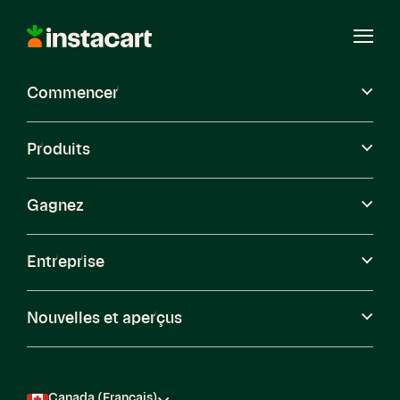
Instacart
Ouvri
le
menu
Commencer
Carrières
Produits
Gagnez
Entreprise
Nouvelles et aperçus
Canada (Français)