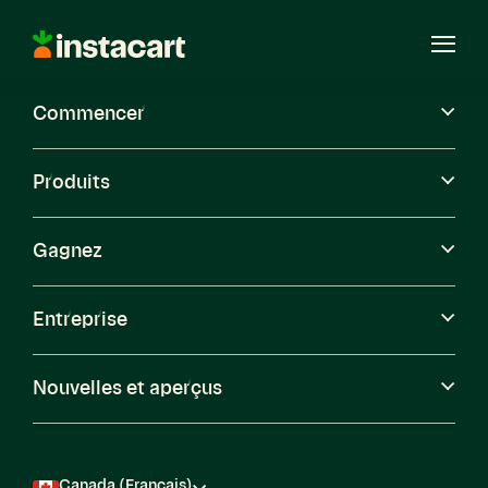
Instacart
Ouvri
le
menu
Commencer
Carrières
Produits
Gagnez
Entreprise
Nouvelles et aperçus
Canada (Français)