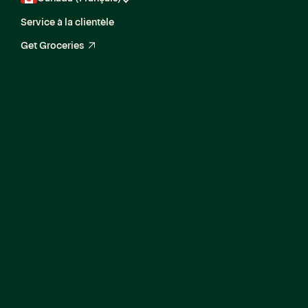
Service à la clientèle
Get Groceries
arrow_up_right
Senior Product
Manager, Risk
Platform