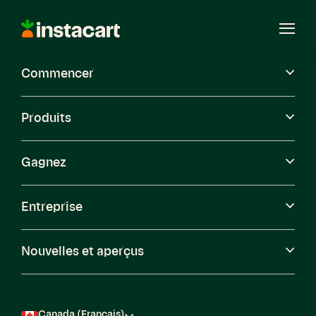
Instacart
Ouvri
le
menu
Commencer
Carrières
Produits
Gagnez
Entreprise
Nouvelles et aperçus
Canada (Français)